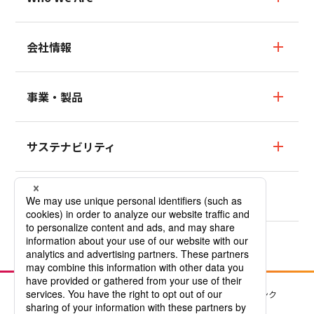
Who We Are TOP
会社情報
ブランドストーリー
会社情報TOP
事業・製品
数字でわかるMCF
社長ごあいさつ
事業・製品TOP
サステナビリティ
パーパス・ビジョン・コアバリュー
フッ素樹脂テフロン™／
フッ素樹脂テフロン™塗料事業・製品
会社概要
サステナビリティTOP
ニュース
フッ素樹脂テフロン™
沿革
トップメッセージ
フッ素樹脂テフロン™塗料
拠点
サステナビリティの考え方と基本方針
採用情報
低分子量PTFE（添加剤）
Company Profile
レスポンシブルケア
社会活動
フッ素ケミカル事業・製品
個人情報保護方針
サイトのご利用について
関連リンク
持続可能な調達
冷媒