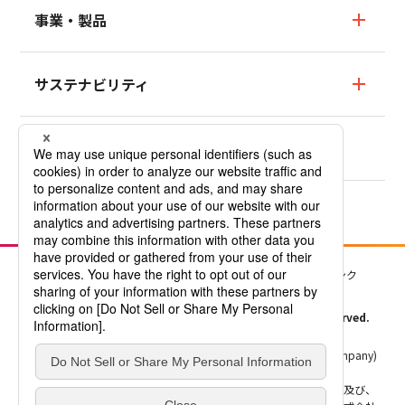
会社情報TOP
事業・製品
数字でわかるMCF
社長ごあいさつ
事業・製品TOP
サステナビリティ
パーパス・ビジョン・コアバリュー
フッ素樹脂テフロン™／
フッ素樹脂テフロン™塗料事業・製品
会社概要
サステナビリティTOP
ニュース
フッ素樹脂テフロン™
沿革
トップメッセージ
フッ素樹脂テフロン™塗料
拠点
サステナビリティの考え方と基本方針
採用情報
低分子量PTFE（添加剤）
Company Profile
レスポンシブルケア
社会活動
フッ素ケミカル事業・製品
個人情報保護方針
サイトのご利用について
関連リンク
持続可能な調達
冷媒
©三井･ケマーズ フロロプロダクツ株式会社 All Rights Reserved.
特殊溶剤
™表示のあるすべての製品は、米国ケマーズ社 (The Chemours Company)
発泡剤
の商標です。
弊社は米国ケマーズ社のライセンス契約を受け、フッ素樹脂製品、及び、
消火剤