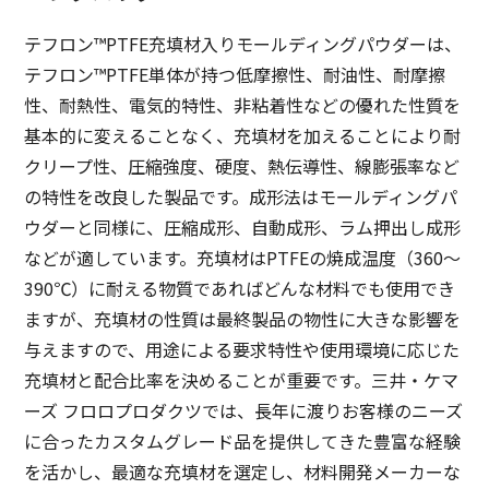
テフロン™PTFE充填材入りモールディングパウダーは、
テフロン™PTFE単体が持つ低摩擦性、耐油性、耐摩擦
性、耐熱性、電気的特性、非粘着性などの優れた性質を
基本的に変えることなく、充填材を加えることにより耐
クリープ性、圧縮強度、硬度、熱伝導性、線膨張率など
の特性を改良した製品です。成形法はモールディングパ
ウダーと同様に、圧縮成形、自動成形、ラム押出し成形
などが適しています。充填材はPTFEの焼成温度（360～
390℃）に耐える物質であればどんな材料でも使用でき
ますが、充填材の性質は最終製品の物性に大きな影響を
与えますので、用途による要求特性や使用環境に応じた
充填材と配合比率を決めることが重要です。三井・ケマ
ーズ フロロプロダクツでは、長年に渡りお客様のニーズ
に合ったカスタムグレード品を提供してきた豊富な経験
を活かし、最適な充填材を選定し、材料開発メーカーな