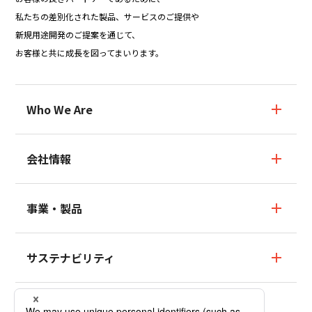
私たちの差別化された製品、サービスのご提供や
新規用途開発のご提案を通じて、
お客様と共に成長を図ってまいります。
Who We Are
Who We Are TOP
会社情報
ブランドストーリー
会社情報TOP
事業・製品
数字でわかるMCF
社長ごあいさつ
事業・製品TOP
サステナビリティ
パーパス・ビジョン・コアバリュー
フッ素樹脂テフロン™／
フッ素樹脂テフロン™塗料事業・製品
会社概要
サステナビリティTOP
ニュース