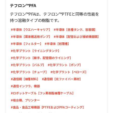
テフロン™PFA
テフロン™PFAは、テフロン™PTFEと同等の性能を
持つ溶融タイプの樹脂です。
#半導体【ウエハーキャリア】
#半導体【各種タンク、容器類】
#半導体【薬液搬送用ポンプ】
#半導体【配管および接続機器類】
#半導体【フィルター】
#半導体【処理槽】
#化学プラント【ライニングタンク】
#化学プラント【継手、配管類のライニング】
#化学プラント【バルブ】
#化学プラント【ポンプ】
#化学プラント【チューブ】
#化学プラント【ベローズ】
#通信網【被覆材料】
#通信網【光ファイバー素材】
#通信インフラ、機器
#ロボットケーブル【フッ素樹脂被覆ケーブル】
#複合機、プリンター
#食品・食品工場機器【PTFEおよびPFAコーティング】