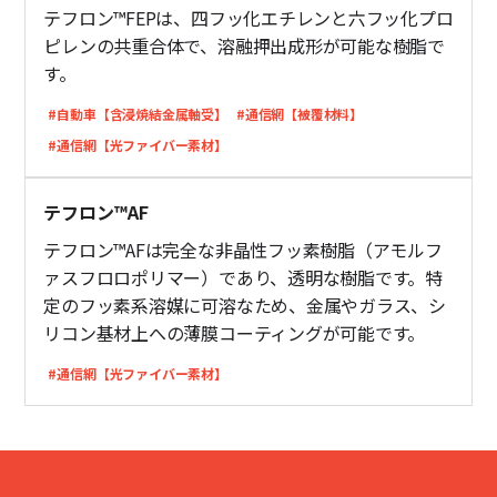
テフロン™FEPは、四フッ化エチレンと六フッ化プロ
ピレンの共重合体で、溶融押出成形が可能な樹脂で
す。
#自動車【含浸焼結金属軸受】
#通信網【被覆材料】
#通信網【光ファイバー素材】
テフロン™AF
テフロン™AFは完全な非晶性フッ素樹脂（アモルフ
ァスフロロポリマー）であり、透明な樹脂です。特
定のフッ素系溶媒に可溶なため、金属やガラス、シ
リコン基材上への薄膜コーティングが可能です。
#通信網【光ファイバー素材】