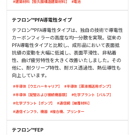
#建築材料【恒久膜構造建築材料】
#電池
テフロン™PFA導電性タイプ
テフロン™PFA導電性タイプは、独自の技術で導電性
カーボンフィラーの高度な均一分散を実現。従来の
PFA導電性タイプと比較し、成形品において表面抵
抗値の変動を大幅に低減し、表面平滑性、非粘着
性、曲げ疲労特性を大きく改善いたしました。その
他に、耐クリープ特性、耐ガス透過性、熱伝導性も
向上しています。
#半導体【ウエハーキャリア】
#半導体【薬液搬送用ポンプ】
#半導体【配管および接続機器類】
#化学プラント【バルブ】
#化学プラント【ポンプ】
#通信網【被覆材料】
#通信インフラ、機器
#複合機、プリンター
テフロン™FEP