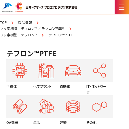
TOP
製品情報
フッ素樹脂 テフロン™ ／テフロン™塗料
フッ素樹脂 テフロン™
テフロン™PTFE
テフロン™PTFE
半導体
化学プラント
自動車
IT・ネットワー
ク
OA機器
生活
建築
その他