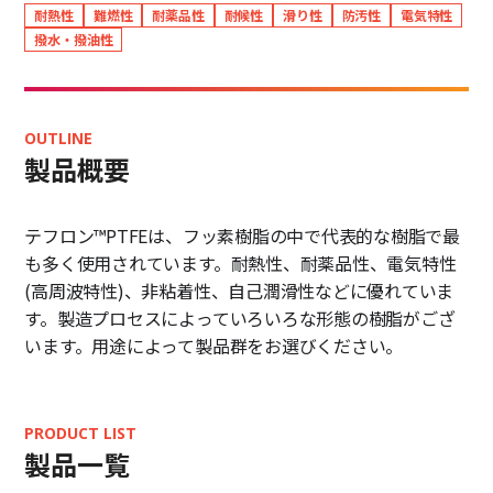
耐熱性
難燃性
耐薬品性
耐候性
滑り性
防汚性
電気特性
撥水・撥油性
OUTLINE
製品概要
テフロン™PTFEは、フッ素樹脂の中で代表的な樹脂で最
も多く使用されています。耐熱性、耐薬品性、電気特性
(高周波特性)、非粘着性、自己潤滑性などに優れていま
す。製造プロセスによっていろいろな形態の樹脂がござ
います。用途によって製品群をお選びください。
PRODUCT LIST
製品一覧