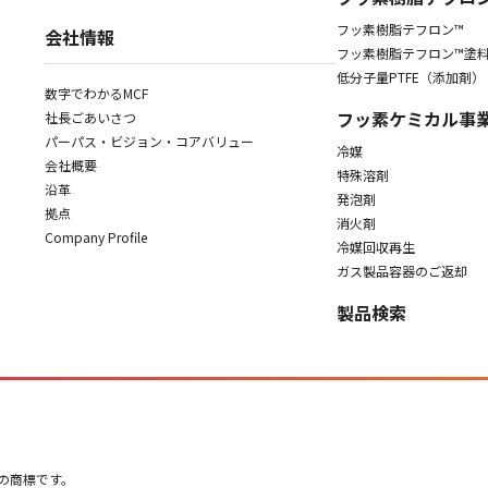
フッ素樹脂テフロン™
会社情報
フッ素樹脂テフロン™塗
低分子量PTFE（添加剤）
数字でわかるMCF
フッ素ケミカル事
社長ごあいさつ
パーパス・ビジョン・コアバリュー
冷媒
会社概要
特殊溶剤
沿革
発泡剤
拠点
消火剤
Company Profile
冷媒回収再生
ガス製品容器のご返却
製品検索
y)の商標です。