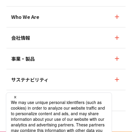
Who We Are
Who We Are TOP
会社情報
ブランドストーリー
会社情報TOP
事業・製品
数字でわかるMCF
社長ごあいさつ
事業・製品TOP
サステナビリティ
パーパス・ビジョン・コアバリュー
フッ素樹脂テフロン™／
フッ素樹脂テフロン™塗料事業・製品
会社概要
サステナビリティTOP
ニュース
フッ素樹脂テフロン™
沿革
トップメッセージ
フッ素樹脂テフロン™塗料
拠点
サステナビリティの考え方と基本方針
採用情報
低分子量PTFE（添加剤）
Company Profile
レスポンシブルケア