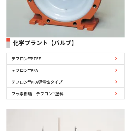
化学プラント【バルブ】
テフロン™PTFE
テフロン™PFA
テフロン™PFA導電性タイプ
フッ素樹脂 テフロン™塗料