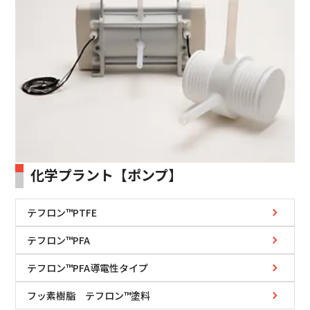
化学プラント【ポンプ】
テフロン™PTFE
テフロン™PFA
テフロン™PFA導電性タイプ
フッ素樹脂 テフロン™塗料