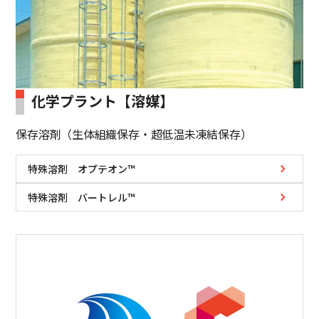
化学プラント【溶媒】
保存溶剤（生体組織保存・超低温未凍結保存）
特殊溶剤 オプテオン™
特殊溶剤 バートレル™