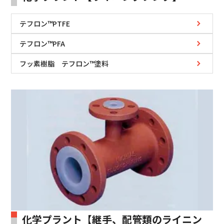
テフロン™PTFE
テフロン™PFA
フッ素樹脂 テフロン™塗料
化学プラント【継手、配管類のライニン